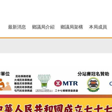
最新消息
鄉議局介紹
鄉議局架構
本局成員