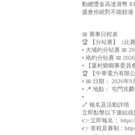
動總獎金高達港幣 $
盛會你絕對不能錯過！
📅 賽事日程表
🏆 【分站賽】（比賽時間
•
大埔約分站賽 📅 20
•
南約分站賽 📅 20
•
【厦村鄉鄉事委員會 
🏆 【中華電力有限公
•
📅 日期： 2026年9
•
📍 地點： 屯門兆
•
🔗 報名及活動詳情
立即點擊以下連結或
👉 立即報名： https://
👉 章程及賽制：https://