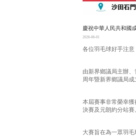
慶祝中華人民共和國
2026-06-01
各位羽毛球好手注意！
由新界鄉議局主辦、
周年暨新界鄉議局成
本屆賽事非常榮幸獲
決賽及元朗約分站賽
大賽旨在為一眾羽毛