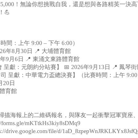
35,000！無論你想挑戰自我，還是想與各路精英一決
💪
：上午 9:00 – 下午 6:00）
26年8月30日 📍 大埔體育館
26年9月6日 📍 東涌文東路體育館
呈獻：元朗約分站賽】 📅 2026年9月13日 📍 鳳琴
司 呈獻：中華電力盃總決賽】（比賽時間：上午 9:00 – 
月20日
麟體育館
掃描海報上的二維碼報名，與隊友一起衝擊冠軍寶座
forms.gle/mKTtkHs3kiy8sDMq9
drive.google.com/file/d/1aD_8zpepWnJRKLKYx8Jsf