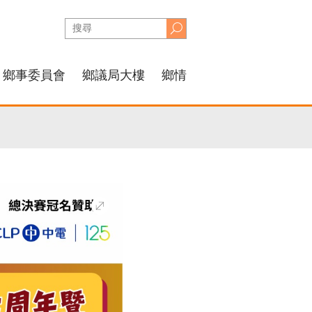
鄉事委員會
鄉議局大樓
鄉情