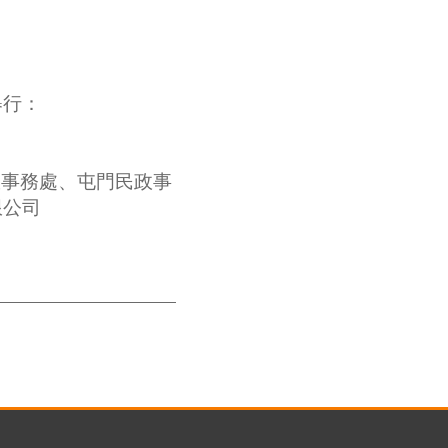
舉行：
政事務處、屯門民政事
限公司