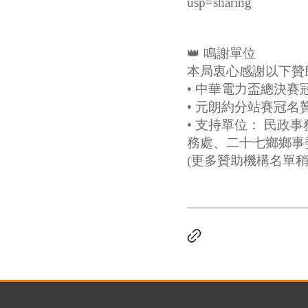
usp=sharing
👑 鳴謝單位
本局衷心感謝以下贊
•
中華電力盃總決賽
•
元朗約分站賽冠名
•
支持單位： 民政
務處、二十七鄉鄉事
(更多贊助機構名單