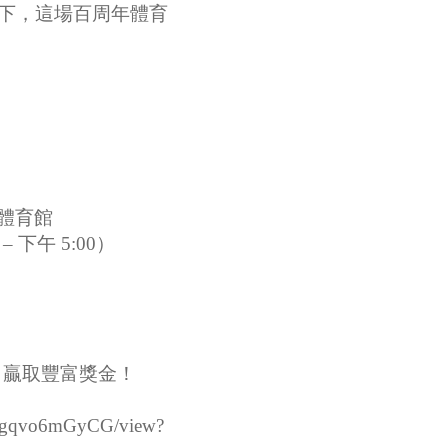
高下，這場百周年體育
街體育館
下午 5:00）
、贏取豐富獎金！
Qgqvo6mGyCG/view?