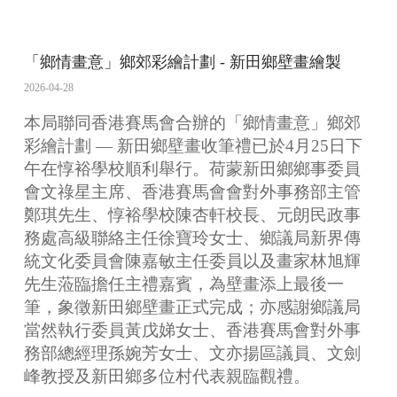
「鄉情畫意」鄉郊彩繪計劃 - 新田鄉壁畫繪製
2026-04-28
本局聯同香港賽馬會合辦的「鄉情畫意」鄉郊
彩繪計劃 — 新田鄉壁畫收筆禮已於4月25日下
午在惇裕學校順利舉行。荷蒙新田鄉鄉事委員
會文祿星主席、香港賽馬會會對外事務部主管
鄭琪先生、惇裕學校陳杏軒校長、元朗民政事
務處高級聯絡主任徐寶玲女士、鄉議局新界傳
統文化委員會陳嘉敏主任委員以及畫家林旭輝
先生蒞臨擔任主禮嘉賓，為壁畫添上最後一
筆，象徵新田鄉壁畫正式完成；亦感謝鄉議局
當然執行委員黃戊娣女士、香港賽馬會對外事
務部總經理孫婉芳女士、文亦揚區議員、文劍
峰教授及新田鄉多位村代表親臨觀禮。