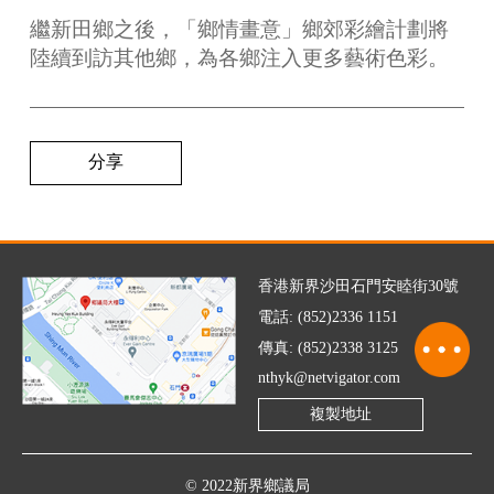
繼新田鄉之後，「鄉情畫意」鄉郊彩繪計劃將
陸續到訪其他鄉，為各鄉注入更多藝術色彩。
分享
香港新界沙田石門安睦街30號
電話: (852)2336 1151
傳真: (852)2338 3125
nthyk@netvigator.com
複製地址
© 2022新界鄉議局