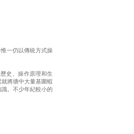
港惟一仍以傳統方式操
的歷史、操作原理和生
鬆就將塘中大量基圍蝦
知識。不少年紀較小的