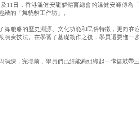
、5日及11日，香港溫健安龍獅體育總會的溫健安師傅
趣緻的「舞貔貅工作坊」。
了舞貔貅的歷史淵源、文化功能和民俗特徵，更向在
鈸演奏技法。在學習了基礎動作之後，學員還要進一
與演練，完場前，學員們已經能夠組織起一隊鑼鼓帶