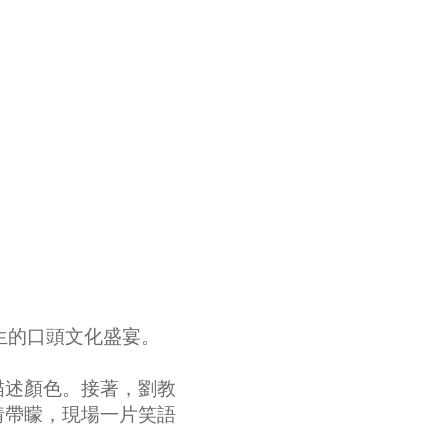
橫生的口頭文化盛宴。
描述顏色。接著，劉教
猜帶矇，現場一片笑語