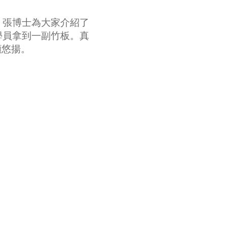
！張博士為大家介紹了
學員拿到一副竹板。真
顯悠揚。