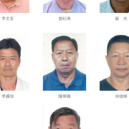
李文安
曾紀洲
蘇 光
李國強
陳華國
何德輝