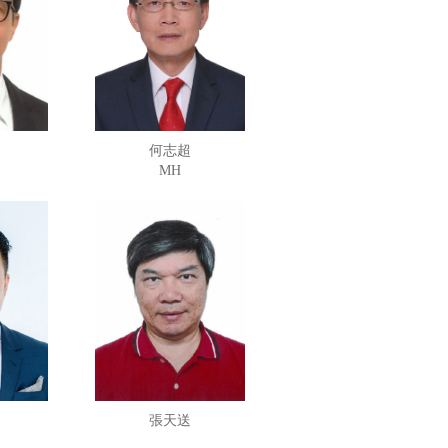
何志超
MH
張天送