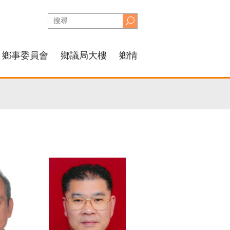
鄉事委員會
鄉議局大樓
鄉情