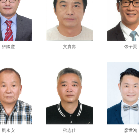
鄧國豐
文貴壽
張子賢
劉永安
鄧志佳
廖世鴻