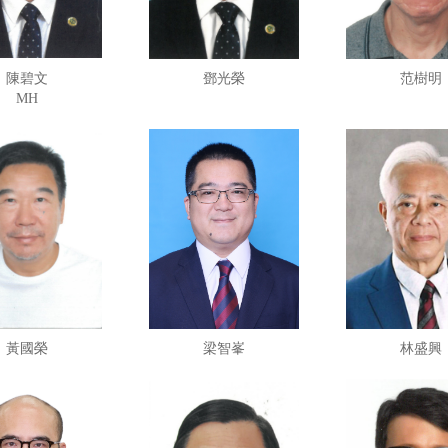
陳碧文
鄧光榮
范樹明
MH
黃國榮
梁智峯
林盛興