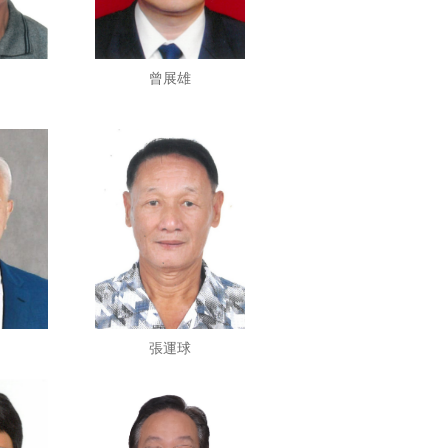
曾展雄
張運球