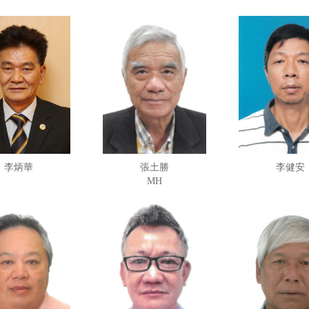
李炳華
張土勝
李健安
MH