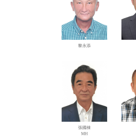
黎永添
張國棟
MH