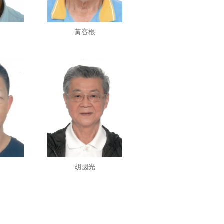
黃容根
胡國光