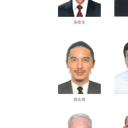
孫華安
鄧永傑