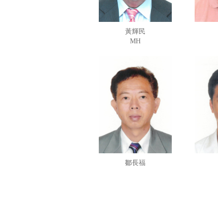
黃輝民
MH
鄒長福